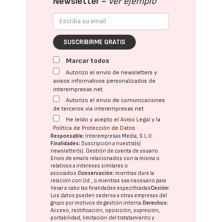
Newsletter -
Ver ejemplo
SUSCRIBIRME GRATIS
Marcar todos
Autorizo el envío de newsletters y
avisos informativos personalizados de
interempresas.net
Autorizo el envío de comunicaciones
de terceros vía interempresas.net
He leído y acepto el
Aviso Legal
y la
Política de Protección de Datos
Responsable:
Interempresas Media, S.L.U.
Finalidades:
Suscripción a nuestra(s)
newsletter(s). Gestión de cuenta de usuario.
Envío de emails relacionados con la misma o
relativos a intereses similares o
asociados.
Conservación:
mientras dure la
relación con Ud., o mientras sea necesario para
llevar a cabo las finalidades especificadas
Cesión:
Los datos pueden cederse a otras
empresas del
grupo
por motivos de gestión interna.
Derechos:
Acceso, rectificación, oposición, supresión,
portabilidad, limitación del tratatamiento y