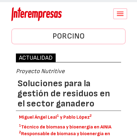
Conmutar
navegació
PORCINO
ACTUALIDAD
Proyecto Nutritive
Soluciones para la
gestión de residuos en
el sector ganadero
1
2
Miguel Ángel Leal
y Pablo López
1
Técnico de biomasa y bioenergía en AINIA
2
Responsable de biomasa y bioenergía en