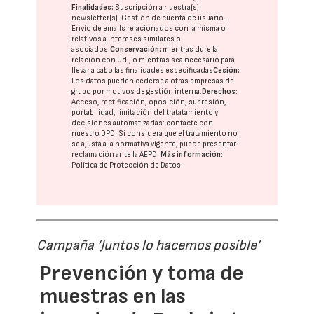
Finalidades:
Suscripción a nuestra(s)
newsletter(s). Gestión de cuenta de usuario.
Envío de emails relacionados con la misma o
relativos a intereses similares o
asociados.
Conservación:
mientras dure la
relación con Ud., o mientras sea necesario para
llevar a cabo las finalidades especificadas
Cesión:
Los datos pueden cederse a otras
empresas del
grupo
por motivos de gestión interna.
Derechos:
Acceso, rectificación, oposición, supresión,
portabilidad, limitación del tratatamiento y
decisiones automatizadas:
contacte con
nuestro DPD
. Si considera que el tratamiento no
se ajusta a la normativa vigente, puede presentar
reclamación ante la
AEPD
.
Más información:
Política de Protección de Datos
Campaña ‘Juntos lo hacemos posible’
Prevención y toma de
muestras en las