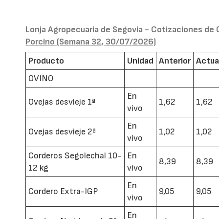
Lonja Agropecuaria de Segovia - Cotizaciones de 
Porcino (Semana 32, 30/07/2026)
Producto
Unidad
Anterior
Actua
OVINO
En
Ovejas desvieje 1ª
1,62
1,62
vivo
En
Ovejas desvieje 2ª
1,02
1,02
vivo
Corderos Segolechal 10-
En
8,39
8,39
12 kg
vivo
En
Cordero Extra-IGP
9,05
9,05
vivo
En