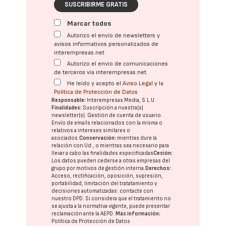
SUSCRIBIRME GRATIS
Marcar todos
Autorizo el envío de newsletters y
avisos informativos personalizados de
interempresas.net
Autorizo el envío de comunicaciones
de terceros vía interempresas.net
He leído y acepto el
Aviso Legal
y la
Política de Protección de Datos
Responsable:
Interempresas Media, S.L.U.
Finalidades:
Suscripción a nuestra(s)
newsletter(s). Gestión de cuenta de usuario.
Envío de emails relacionados con la misma o
relativos a intereses similares o
asociados.
Conservación:
mientras dure la
relación con Ud., o mientras sea necesario para
llevar a cabo las finalidades especificadas
Cesión:
Los datos pueden cederse a otras
empresas del
grupo
por motivos de gestión interna.
Derechos:
Acceso, rectificación, oposición, supresión,
portabilidad, limitación del tratatamiento y
decisiones automatizadas:
contacte con
nuestro DPD
. Si considera que el tratamiento no
se ajusta a la normativa vigente, puede presentar
reclamación ante la
AEPD
.
Más información:
Política de Protección de Datos