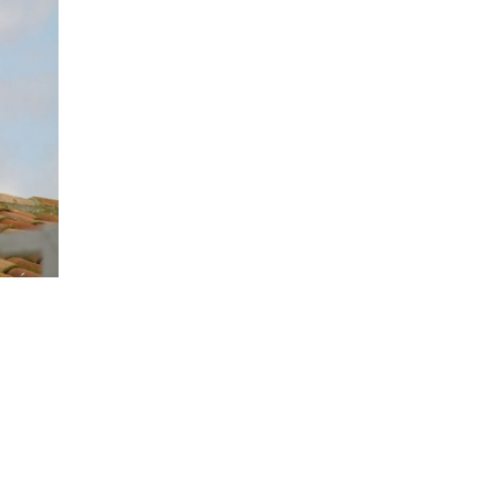
”, que
e los
.