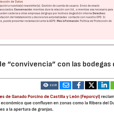
otección de Datos
pción a nuestra(s) newsletter(s). Gestión de cuenta de usuario. Envío de emails
o asociados.
Conservación:
mientras dure la relación con Ud., o mientras sea necesario para
ueden cederse a otras
empresas del grupo
por motivos de gestión interna.
Derechos:
imitación del tratatamiento y decisiones automatizadas:
contacte con nuestro DPD
. Si
nte, puede presentar reclamación ante la
AEPD
.
Más información:
Política de Protección de
ide “convivencia” con las bodegas
1119
s de Ganado Porcino de Castilla y León (Feporcyl)
recla
s económico que confluyen en zonas como la Ribera del D
s a la apertura de granjas.