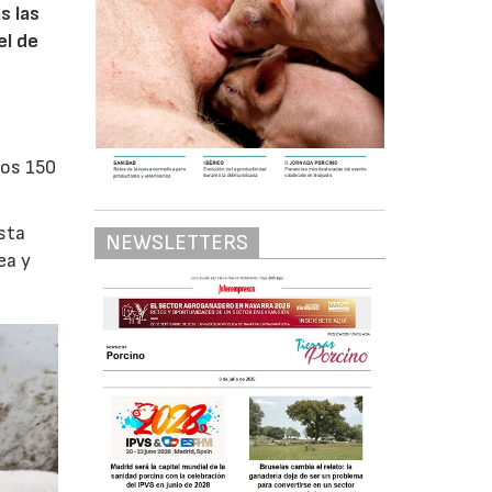
s las
el de
los 150
asta
NEWSLETTERS
ea y