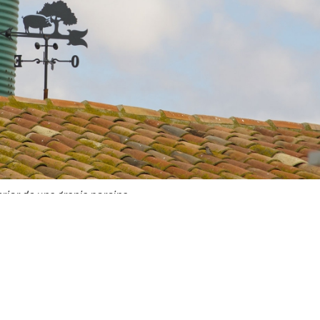
rior de una granja porcina.
na pide un debate “sereno, riguroso y basado en la evidencia
ores implicados.
Castilla y León que siga ejerciendo su papel “como garante d
 y garantice un marco equilibrado para todos los sectores