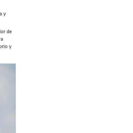
a y
dor de
ra
orio y