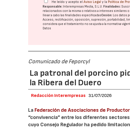
He leído y acepto el
Aviso Legal
y la
Política de Pr
Responsable:
Interempresas Media, S.L.U.
Finalidades:
Suscri
relacionados con la misma o relativos a intereses similares 
llevar a cabo las finalidades especificadas
Cesión:
Los datos p
Acceso, rectificación, oposición, supresión, portabilidad, l
considera que el tratamiento no se ajusta a la normativa vige
Datos
Comunicado de Feporcyl
La patronal del porcino p
la Ribera del Duero
Redacción Interempresas
31/07/2026
La
Federación de Asociaciones de Productore
“convivencia” entre los diferentes sectore
cuyo Consejo Regulador ha pedido limitacione