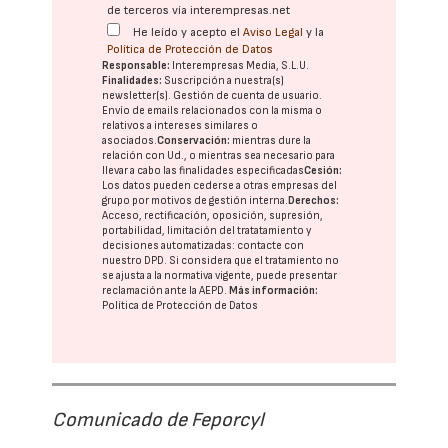
de terceros vía interempresas.net
He leído y acepto el
Aviso Legal
y la
Política de Protección de Datos
Responsable:
Interempresas Media, S.L.U.
Finalidades:
Suscripción a nuestra(s)
newsletter(s). Gestión de cuenta de usuario.
Envío de emails relacionados con la misma o
relativos a intereses similares o
asociados.
Conservación:
mientras dure la
relación con Ud., o mientras sea necesario para
llevar a cabo las finalidades especificadas
Cesión:
Los datos pueden cederse a otras
empresas del
grupo
por motivos de gestión interna.
Derechos:
Acceso, rectificación, oposición, supresión,
portabilidad, limitación del tratatamiento y
decisiones automatizadas:
contacte con
nuestro DPD
. Si considera que el tratamiento no
se ajusta a la normativa vigente, puede presentar
reclamación ante la
AEPD
.
Más información:
Política de Protección de Datos
Comunicado de Feporcyl