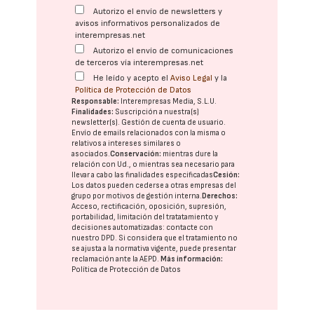
Autorizo el envío de newsletters y
avisos informativos personalizados de
interempresas.net
Autorizo el envío de comunicaciones
de terceros vía interempresas.net
He leído y acepto el
Aviso Legal
y la
Política de Protección de Datos
Responsable:
Interempresas Media, S.L.U.
Finalidades:
Suscripción a nuestra(s)
newsletter(s). Gestión de cuenta de usuario.
Envío de emails relacionados con la misma o
relativos a intereses similares o
asociados.
Conservación:
mientras dure la
relación con Ud., o mientras sea necesario para
llevar a cabo las finalidades especificadas
Cesión:
Los datos pueden cederse a otras
empresas del
grupo
por motivos de gestión interna.
Derechos:
Acceso, rectificación, oposición, supresión,
portabilidad, limitación del tratatamiento y
decisiones automatizadas:
contacte con
nuestro DPD
. Si considera que el tratamiento no
se ajusta a la normativa vigente, puede presentar
reclamación ante la
AEPD
.
Más información:
Política de Protección de Datos