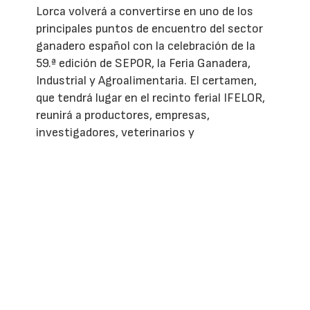
Lorca volverá a convertirse en uno de los
principales puntos de encuentro del sector
ganadero español con la celebración de la
59.ª edición de SEPOR, la Feria Ganadera,
Industrial y Agroalimentaria. El certamen,
que tendrá lugar en el recinto ferial IFELOR,
reunirá a productores, empresas,
investigadores, veterinarios y
representantes institucionales en torno a
los principales retos y oportunidades de la
ganadería moderna.
Consolidada como una de las ferias
profesionales de referencia en España,
SEPOR destaca por su amplio programa de
jornadas técnicas, congresos y encuentros
empresariales, con especial protagonismo
para la innovación, la sostenibilidad, la