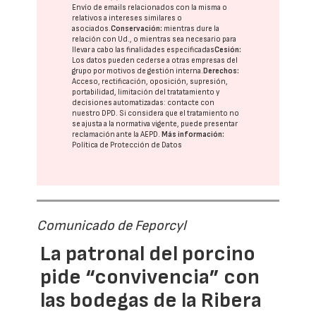
Envío de emails relacionados con la misma o
relativos a intereses similares o
asociados.
Conservación:
mientras dure la
relación con Ud., o mientras sea necesario para
llevar a cabo las finalidades especificadas
Cesión:
Los datos pueden cederse a otras
empresas del
grupo
por motivos de gestión interna.
Derechos:
Acceso, rectificación, oposición, supresión,
portabilidad, limitación del tratatamiento y
decisiones automatizadas:
contacte con
nuestro DPD
. Si considera que el tratamiento no
se ajusta a la normativa vigente, puede presentar
reclamación ante la
AEPD
.
Más información:
Política de Protección de Datos
Comunicado de Feporcyl
La patronal del porcino
pide “convivencia” con
las bodegas de la Ribera