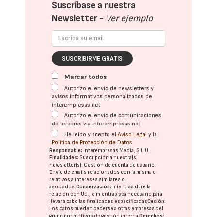
Suscríbase a nuestra
Newsletter -
Ver ejemplo
SUSCRIBIRME GRATIS
Marcar todos
Autorizo el envío de newsletters y
avisos informativos personalizados de
interempresas.net
Autorizo el envío de comunicaciones
de terceros vía interempresas.net
He leído y acepto el
Aviso Legal
y la
Política de Protección de Datos
Responsable:
Interempresas Media, S.L.U.
Finalidades:
Suscripción a nuestra(s)
newsletter(s). Gestión de cuenta de usuario.
Envío de emails relacionados con la misma o
relativos a intereses similares o
asociados.
Conservación:
mientras dure la
relación con Ud., o mientras sea necesario para
llevar a cabo las finalidades especificadas
Cesión:
Los datos pueden cederse a otras
empresas del
grupo
por motivos de gestión interna.
Derechos: