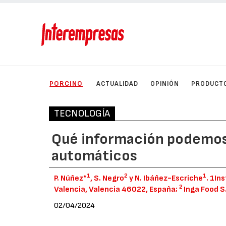
PORCINO
ACTUALIDAD
OPINIÓN
PRODUCT
TECNOLOGÍA
Qué información podemos
automáticos
1
2
1
P. Núñez*
, S. Negro
y N. Ibáñez-Escriche
. 1In
2
Valencia, Valencia 46022, España;
Inga Food 
02/04/2024