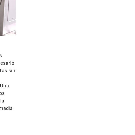
s
cesario
itas sin
 Una
sos
la
 media