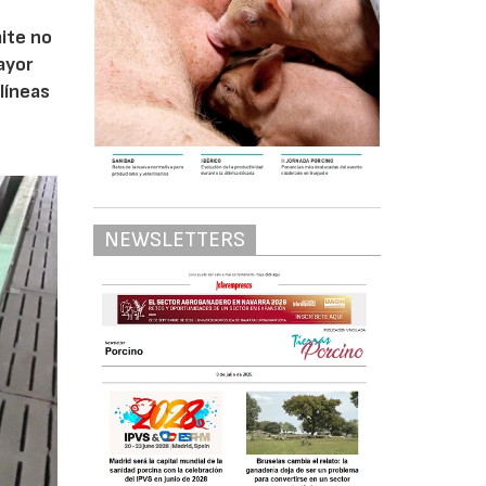
mite no
ayor
líneas
NEWSLETTERS