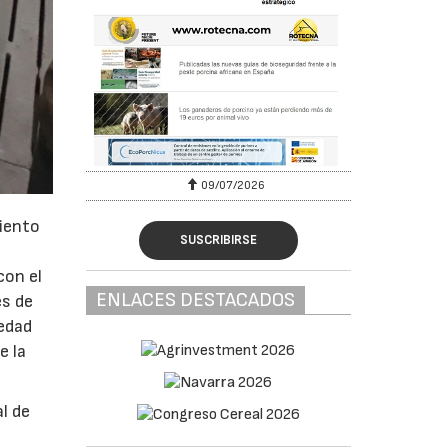
09/07/2026
miento
SUSCRIBIRSE
con el
ENLACES DESTACADOS
es de
 edad
e la
l de