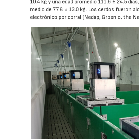
10.4 kg y una edad promedio 111.6 ± 24.5 días, 
medio de 77.8 ± 13.0 kg. Los cerdos fueron al
electrónico por corral (Nedap, Groenlo, the N