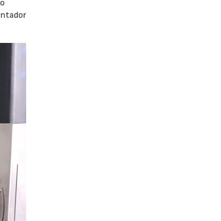
so
entador