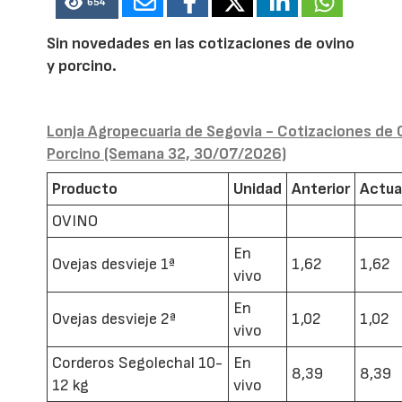
654
Sin novedades en las cotizaciones de ovino
y porcino.
Lonja Agropecuaria de Segovia - Cotizaciones de 
Porcino (Semana 32, 30/07/2026)
Producto
Unidad
Anterior
Actua
OVINO
En
Ovejas desvieje 1ª
1,62
1,62
vivo
En
Ovejas desvieje 2ª
1,02
1,02
vivo
Corderos Segolechal 10-
En
8,39
8,39
12 kg
vivo