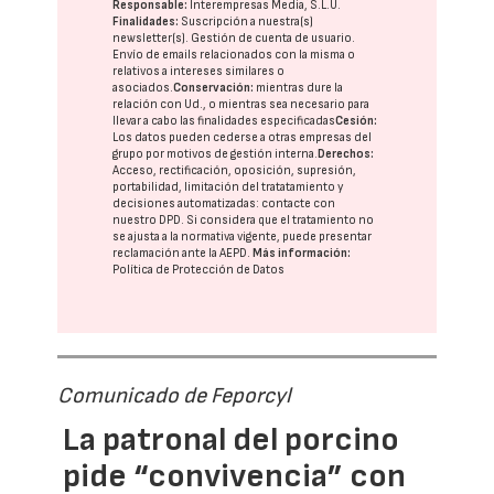
Responsable:
Interempresas Media, S.L.U.
Finalidades:
Suscripción a nuestra(s)
newsletter(s). Gestión de cuenta de usuario.
Envío de emails relacionados con la misma o
relativos a intereses similares o
asociados.
Conservación:
mientras dure la
relación con Ud., o mientras sea necesario para
llevar a cabo las finalidades especificadas
Cesión:
Los datos pueden cederse a otras
empresas del
grupo
por motivos de gestión interna.
Derechos:
Acceso, rectificación, oposición, supresión,
portabilidad, limitación del tratatamiento y
decisiones automatizadas:
contacte con
nuestro DPD
. Si considera que el tratamiento no
se ajusta a la normativa vigente, puede presentar
reclamación ante la
AEPD
.
Más información:
Política de Protección de Datos
Comunicado de Feporcyl
La patronal del porcino
pide “convivencia” con