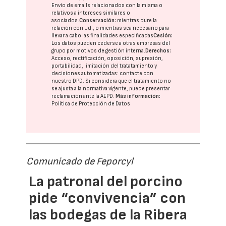
Envío de emails relacionados con la misma o
relativos a intereses similares o
asociados.
Conservación:
mientras dure la
relación con Ud., o mientras sea necesario para
llevar a cabo las finalidades especificadas
Cesión:
Los datos pueden cederse a otras
empresas del
grupo
por motivos de gestión interna.
Derechos:
Acceso, rectificación, oposición, supresión,
portabilidad, limitación del tratatamiento y
decisiones automatizadas:
contacte con
nuestro DPD
. Si considera que el tratamiento no
se ajusta a la normativa vigente, puede presentar
reclamación ante la
AEPD
.
Más información:
Política de Protección de Datos
Comunicado de Feporcyl
La patronal del porcino
pide “convivencia” con
las bodegas de la Ribera