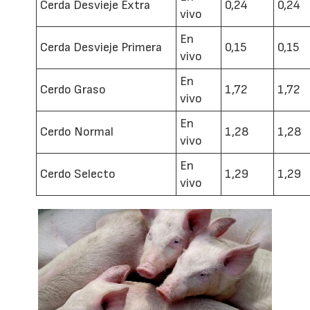
Cerda Desvieje Extra
0,24
0,24
vivo
En
Cerda Desvieje Primera
0,15
0,15
vivo
En
Cerdo Graso
1,72
1,72
vivo
En
Cerdo Normal
1,28
1,28
vivo
En
Cerdo Selecto
1,29
1,29
vivo