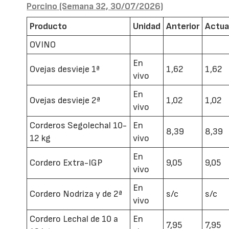
Porcino (Semana 32, 30/07/2026)
Producto
Unidad
Anterior
Actua
OVINO
En
Ovejas desvieje 1ª
1,62
1,62
vivo
En
Ovejas desvieje 2ª
1,02
1,02
vivo
Corderos Segolechal 10-
En
8,39
8,39
12 kg
vivo
En
Cordero Extra-IGP
9,05
9,05
vivo
En
Cordero Nodriza y de 2ª
s/c
s/c
vivo
Cordero Lechal de 10 a
En
7,95
7,95