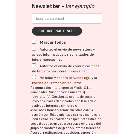
Newsletter -
Ver ejemplo
SUSCRIBIRME GRATIS
Marcar todos
Autorizo el envío de newsletters y
avisos informativos personalizados de
interempresas.net
Autorizo el envío de comunicaciones
de terceros vía interempresas.net
He leído y acepto el
Aviso Legal
y la
Política de Protección de Datos
Responsable:
Interempresas Media, S.L.U.
Finalidades:
Suscripción a nuestra(s)
newsletter(s). Gestión de cuenta de usuario.
Envío de emails relacionados con la misma o
relativos a intereses similares o
asociados.
Conservación:
mientras dure la
relación con Ud., o mientras sea necesario para
llevar a cabo las finalidades especificadas
Cesión:
Los datos pueden cederse a otras
empresas del
grupo
por motivos de gestión interna.
Derechos:
Acceso, rectificación, oposición, supresión,