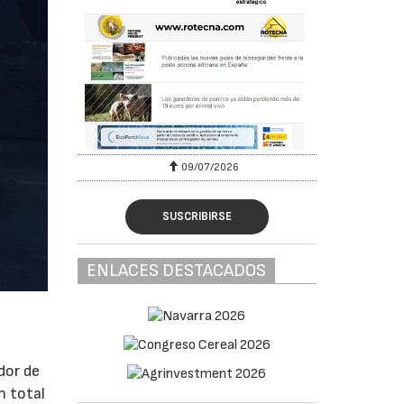
09/07/2026
23/
SUSCRIBIRSE
ENLACES DESTACADOS
dor de
n total