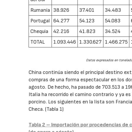
Rumanía
38.926
37.401
34.483
Portugal
64.277
54.123
54.083
Chequia
42.216
41.823
34.524
TOTAL
1.093.446
1.330.627
1.466.275
Datos expresados en tonelada
China continúa siendo el principal destino ext
compras de una forma espectacular en los dos
agosto. De hecho, ha pasado de 703.513 a 196
Italia ha recorrido el camino contrario y ya 
porcino. Los siguientes en la lista son Franci
Checa. (Tabla 1)
Tabla 2 – Importación por procedencias de 