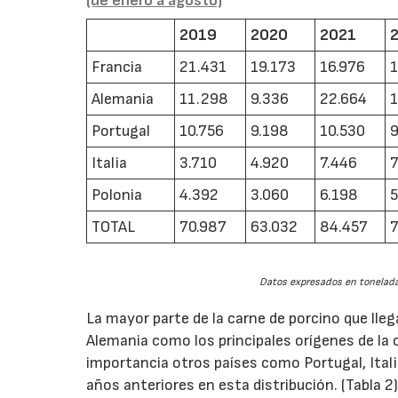
(de enero a agosto)
2019
2020
2021
Francia
21.431
19.173
16.976
1
Alemania
11.298
9.336
22.664
Portugal
10.756
9.198
10.530
9
Italia
3.710
4.920
7.446
7
Polonia
4.392
3.060
6.198
5
TOTAL
70.987
63.032
84.457
7
Datos expresados en tonelada
La mayor parte de la carne de porcino que lleg
Alemania como los principales orígenes de la 
importancia otros países como Portugal, Ital
años anteriores en esta distribución. (Tabla 2