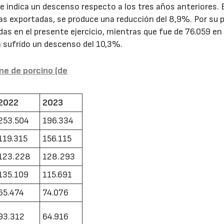
e indica un descenso respecto a los tres años anteriores. 
 exportadas, se produce una reducción del 8,9%. Por su pa
s en el presente ejercicio, mientras que fue de 76.059 en 
 sufrido un descenso del 10,3%.
ne de porcino (de
2022
2023
253.504
196.334
119.315
156.115
123.228
128.293
135.109
115.691
65.474
74.076
93.312
64.916