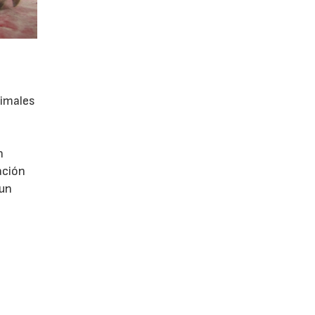
nimales
n
ación
 un