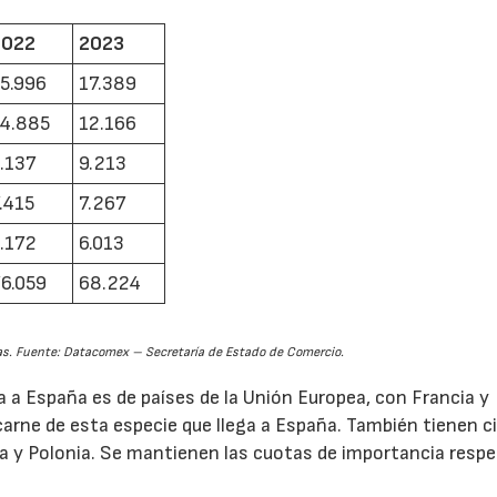
2022
2023
5.996
17.389
14.885
12.166
.137
9.213
.415
7.267
.172
6.013
6.059
68.224
s. Fuente: Datacomex – Secretaría de Estado de Comercio.
a a España es de países de la Unión Europea, con Francia y
carne de esta especie que llega a España. También tienen c
ia y Polonia. Se mantienen las cuotas de importancia resp
)