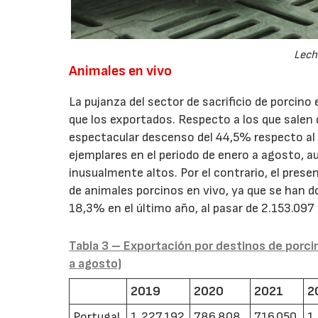
Lech
Animales en vivo
La pujanza del sector de sacrificio de porci
que los exportados. Respecto a los que salen 
espectacular descenso del 44,5% respecto al 
ejemplares en el periodo de enero a agosto, 
inusualmente altos. Por el contrario, el prese
de animales porcinos en vivo, ya que se han 
18,3% en el último año, al pasar de 2.153.097
Tabla 3 – Exportación por destinos de porci
a agosto)
2019
2020
2021
2
Portugal
1.227.192
786.808
716.050
1