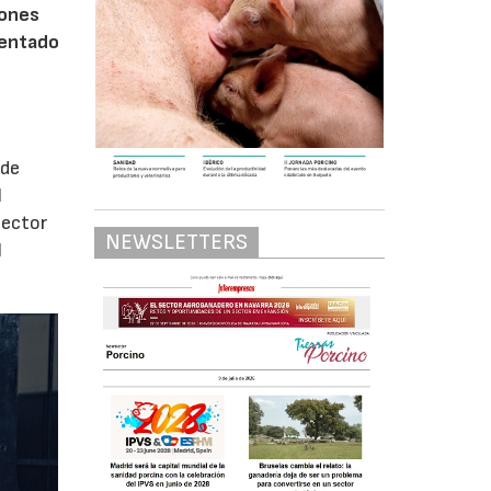
iones
mentado
 de
l
sector
NEWSLETTERS
l