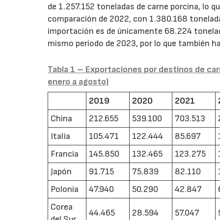
de 1.257.152 toneladas de carne porcina, lo qu
comparación de 2022, con 1.380.168 toneladas
importación es de únicamente 68.224 tonelada
mismo periodo de 2023, por lo que también ha
Tabla 1 – Exportaciones por destinos de car
enero a agosto)
2019
2020
2021
China
212.655
539.100
703.513
Italia
105.471
122.444
85.697
Francia
145.850
132.465
123.275
Japón
91.715
75.839
82.110
Polonia
47.940
50.290
42.847
Corea
44.465
28.594
57.047
del Sur