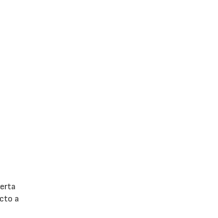
ierta
ecto a