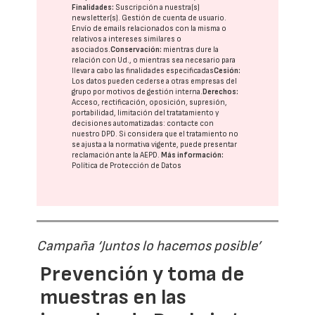
Finalidades:
Suscripción a nuestra(s)
newsletter(s). Gestión de cuenta de usuario.
Envío de emails relacionados con la misma o
relativos a intereses similares o
asociados.
Conservación:
mientras dure la
relación con Ud., o mientras sea necesario para
llevar a cabo las finalidades especificadas
Cesión:
Los datos pueden cederse a otras
empresas del
grupo
por motivos de gestión interna.
Derechos:
Acceso, rectificación, oposición, supresión,
portabilidad, limitación del tratatamiento y
decisiones automatizadas:
contacte con
nuestro DPD
. Si considera que el tratamiento no
se ajusta a la normativa vigente, puede presentar
reclamación ante la
AEPD
.
Más información:
Política de Protección de Datos
Campaña ‘Juntos lo hacemos posible’
Prevención y toma de
muestras en las