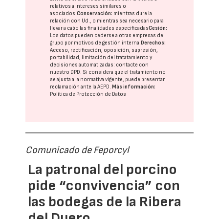
relativos a intereses similares o
asociados.
Conservación:
mientras dure la
relación con Ud., o mientras sea necesario para
llevar a cabo las finalidades especificadas
Cesión:
Los datos pueden cederse a otras
empresas del
grupo
por motivos de gestión interna.
Derechos:
Acceso, rectificación, oposición, supresión,
portabilidad, limitación del tratatamiento y
decisiones automatizadas:
contacte con
nuestro DPD
. Si considera que el tratamiento no
se ajusta a la normativa vigente, puede presentar
reclamación ante la
AEPD
.
Más información:
Política de Protección de Datos
Comunicado de Feporcyl
La patronal del porcino
pide “convivencia” con
las bodegas de la Ribera
del Duero