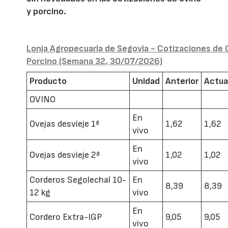
y porcino.
Lonja Agropecuaria de Segovia - Cotizaciones de 
Porcino (Semana 32, 30/07/2026)
Producto
Unidad
Anterior
Actua
OVINO
En
Ovejas desvieje 1ª
1,62
1,62
vivo
En
Ovejas desvieje 2ª
1,02
1,02
vivo
Corderos Segolechal 10-
En
8,39
8,39
12 kg
vivo
En
Cordero Extra-IGP
9,05
9,05
vivo