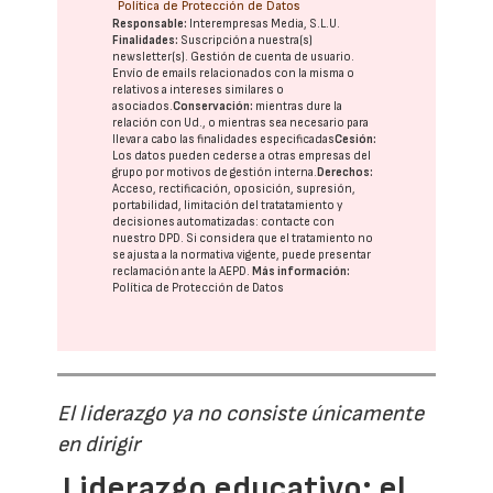
Política de Protección de Datos
Responsable:
Interempresas Media, S.L.U.
Finalidades:
Suscripción a nuestra(s)
newsletter(s). Gestión de cuenta de usuario.
Envío de emails relacionados con la misma o
relativos a intereses similares o
asociados.
Conservación:
mientras dure la
relación con Ud., o mientras sea necesario para
llevar a cabo las finalidades especificadas
Cesión:
Los datos pueden cederse a otras
empresas del
grupo
por motivos de gestión interna.
Derechos:
Acceso, rectificación, oposición, supresión,
portabilidad, limitación del tratatamiento y
decisiones automatizadas:
contacte con
nuestro DPD
. Si considera que el tratamiento no
se ajusta a la normativa vigente, puede presentar
reclamación ante la
AEPD
.
Más información:
Política de Protección de Datos
El liderazgo ya no consiste únicamente
en dirigir
Liderazgo educativo: el