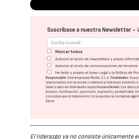
Suscríbase a nuestra Newsletter -
Marcar todos
Autorizo el envío de newsletters y avisos inform
Autorizo el envío de comunicaciones de terceros 
He leído y acepto el
Aviso Legal
y la
Política de Pr
Responsable:
Interempresas Media, S.L.U.
Finalidades:
Suscri
relacionados con la misma o relativos a intereses similares 
llevar a cabo las finalidades especificadas
Cesión:
Los datos p
Acceso, rectificación, oposición, supresión, portabilidad, l
considera que el tratamiento no se ajusta a la normativa vige
Datos
El liderazgo ya no consiste únicamente en