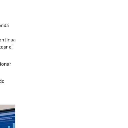
enda
continua
ear el
tionar
ado