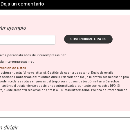
Deja un comentario
Ver ejemplo
SUSCRIBIRME GRATIS
ativos personalizados de interempresas.net
vía interempresas.net
otección de Datos
pción a nuestra(s) newsletter(s). Gestión de cuenta de usuario. Envío de emails
o asociados.
Conservación:
mientras dure la relación con Ud., o mientras sea necesario para
ueden cederse a otras
empresas del grupo
por motivos de gestión interna.
Derechos:
imitación del tratatamiento y decisiones automatizadas:
contacte con nuestro DPD
. Si
nte, puede presentar reclamación ante la
AEPD
.
Más información:
Política de Protección de
 dirigir