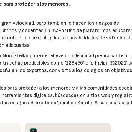
ne para proteger a los menores.
a gran velocidad, pero también lo hacen los riesgos de
a alumnos y docentes un mayor uso de plataformas educativ
s online, lo que multiplica las posibilidades de sufrir inci
ión adecuadas.
 NordStellar pone de relieve una debilidad preocupante: 
ontraseñas predecibles como ‘123456’ o ‘principal@2021’ p
señalan los expertos, convierte a los colegios en objetivo
nales para proteger a los menores y a las comunidades escol
 herramientas digitales, búsquedas en sitios web y registr
los riesgos cibernéticos”, explica Karolis Arbaciauskas, je