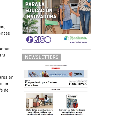
as,
dentes
muchas
ara
NEWSLETTERS
s
ares en
os en
fe de