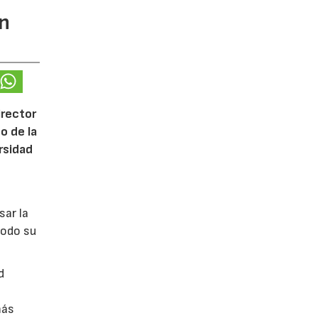
ón
irector
o de la
ersidad
sar la
todo su
d
más