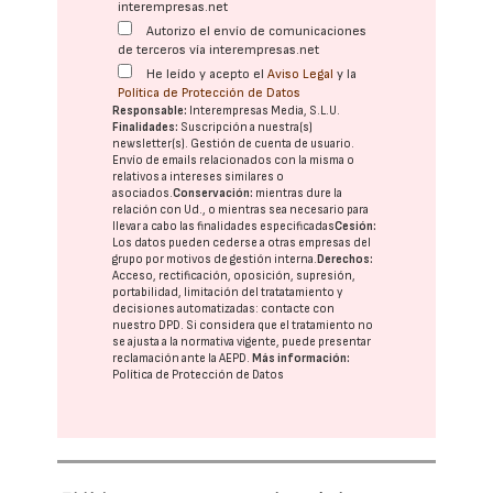
interempresas.net
Autorizo el envío de comunicaciones
de terceros vía interempresas.net
He leído y acepto el
Aviso Legal
y la
Política de Protección de Datos
Responsable:
Interempresas Media, S.L.U.
Finalidades:
Suscripción a nuestra(s)
newsletter(s). Gestión de cuenta de usuario.
Envío de emails relacionados con la misma o
relativos a intereses similares o
asociados.
Conservación:
mientras dure la
relación con Ud., o mientras sea necesario para
llevar a cabo las finalidades especificadas
Cesión:
Los datos pueden cederse a otras
empresas del
grupo
por motivos de gestión interna.
Derechos:
Acceso, rectificación, oposición, supresión,
portabilidad, limitación del tratatamiento y
decisiones automatizadas:
contacte con
nuestro DPD
. Si considera que el tratamiento no
se ajusta a la normativa vigente, puede presentar
reclamación ante la
AEPD
.
Más información:
Política de Protección de Datos