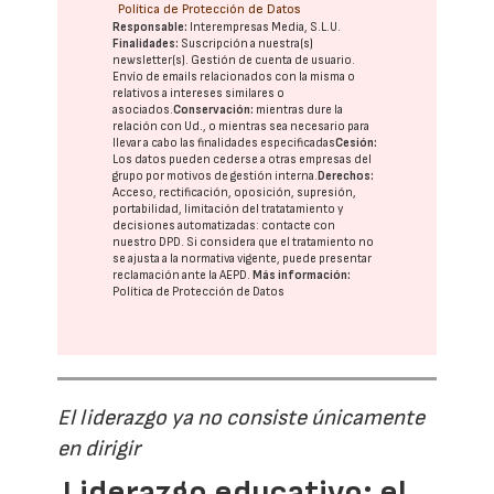
Política de Protección de Datos
Responsable:
Interempresas Media, S.L.U.
Finalidades:
Suscripción a nuestra(s)
newsletter(s). Gestión de cuenta de usuario.
Envío de emails relacionados con la misma o
relativos a intereses similares o
asociados.
Conservación:
mientras dure la
relación con Ud., o mientras sea necesario para
llevar a cabo las finalidades especificadas
Cesión:
Los datos pueden cederse a otras
empresas del
grupo
por motivos de gestión interna.
Derechos:
Acceso, rectificación, oposición, supresión,
portabilidad, limitación del tratatamiento y
decisiones automatizadas:
contacte con
nuestro DPD
. Si considera que el tratamiento no
se ajusta a la normativa vigente, puede presentar
reclamación ante la
AEPD
.
Más información:
Política de Protección de Datos
El liderazgo ya no consiste únicamente
en dirigir
Liderazgo educativo: el