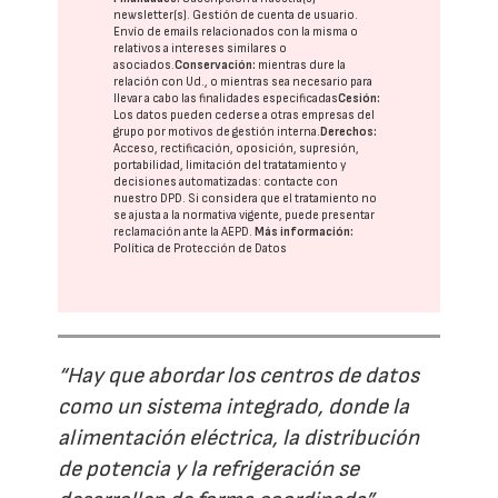
newsletter(s). Gestión de cuenta de usuario.
Envío de emails relacionados con la misma o
relativos a intereses similares o
asociados.
Conservación:
mientras dure la
relación con Ud., o mientras sea necesario para
llevar a cabo las finalidades especificadas
Cesión:
Los datos pueden cederse a otras
empresas del
grupo
por motivos de gestión interna.
Derechos:
Acceso, rectificación, oposición, supresión,
portabilidad, limitación del tratatamiento y
decisiones automatizadas:
contacte con
nuestro DPD
. Si considera que el tratamiento no
se ajusta a la normativa vigente, puede presentar
reclamación ante la
AEPD
.
Más información:
Política de Protección de Datos
“Hay que abordar los centros de datos
como un sistema integrado, donde la
alimentación eléctrica, la distribución
de potencia y la refrigeración se