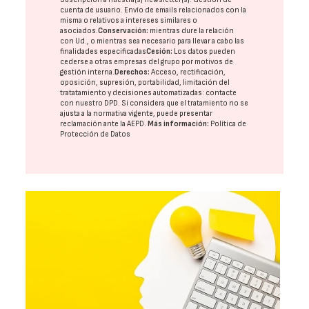
cuenta de usuario. Envío de emails relacionados con la
misma o relativos a intereses similares o
asociados.
Conservación:
mientras dure la relación
con Ud., o mientras sea necesario para llevar a cabo las
finalidades especificadas
Cesión:
Los datos pueden
cederse a otras
empresas del grupo
por motivos de
gestión interna.
Derechos:
Acceso, rectificación,
oposición, supresión, portabilidad, limitación del
tratatamiento y decisiones automatizadas:
contacte
con nuestro DPD
. Si considera que el tratamiento no se
ajusta a la normativa vigente, puede presentar
reclamación ante la
AEPD
.
Más información:
Política de
Protección de Datos