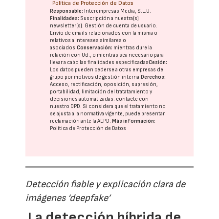
Política de Protección de Datos
Responsable:
Interempresas Media, S.L.U.
Finalidades:
Suscripción a nuestra(s)
newsletter(s). Gestión de cuenta de usuario.
Envío de emails relacionados con la misma o
relativos a intereses similares o
asociados.
Conservación:
mientras dure la
relación con Ud., o mientras sea necesario para
llevar a cabo las finalidades especificadas
Cesión:
Los datos pueden cederse a otras
empresas del
grupo
por motivos de gestión interna.
Derechos:
Acceso, rectificación, oposición, supresión,
portabilidad, limitación del tratatamiento y
decisiones automatizadas:
contacte con
nuestro DPD
. Si considera que el tratamiento no
se ajusta a la normativa vigente, puede presentar
reclamación ante la
AEPD
.
Más información:
Política de Protección de Datos
Detección fiable y explicación clara de
imágenes ‘deepfake’
La detección híbrida de