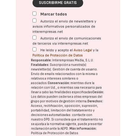
SUSCRIBIRME GRATIS
Marcar todos
Autorizo el envío de newsletters y
avisos informativos personalizados de
interempresas.net
Autorizo el envío de comunicaciones
de terceros vía interempresas.net
He leído y acepto el
Aviso Legal
y la
Política de Protección de Datos
Responsable:
Interempresas Media, S.L.U.
Finalidades:
Suscripción a nuestra(s)
newsletter(s). Gestión de cuenta de usuario.
Envío de emails relacionados con la misma o
relativos a intereses similares o
asociados.
Conservación:
mientras dure la
relación con Ud., o mientras sea necesario para
llevar a cabo las finalidades especificadas
Cesión:
Los datos pueden cederse a otras
empresas del
grupo
por motivos de gestión interna.
Derechos:
Acceso, rectificación, oposición, supresión,
portabilidad, limitación del tratatamiento y
decisiones automatizadas:
contacte con
nuestro DPD
. Si considera que el tratamiento no
se ajusta a la normativa vigente, puede presentar
reclamación ante la
AEPD
.
Más información:
Política de Protección de Datos