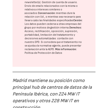
newsletter(s). Gestión de cuenta de usuario.
Envío de emails relacionados con la misma o
relativos a intereses similares o
asociados.
Conservación:
mientras dure la
relación con Ud., o mientras sea necesario para
llevar a cabo las finalidades especificadas
Cesión:
Los datos pueden cederse a otras
empresas del
grupo
por motivos de gestión interna.
Derechos:
Acceso, rectificación, oposición, supresión,
portabilidad, limitación del tratatamiento y
decisiones automatizadas:
contacte con
nuestro DPD
. Si considera que el tratamiento no
se ajusta a la normativa vigente, puede presentar
reclamación ante la
AEPD
.
Más información:
Política de Protección de Datos
Madrid mantiene su posición como
principal hub de centros de datos de la
Península Ibérica, con 224 MW IT
operativos y otros 228 MW IT en
construcción