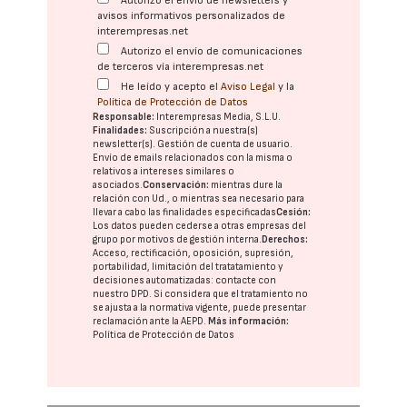
Autorizo el envío de newsletters y
avisos informativos personalizados de
interempresas.net
Autorizo el envío de comunicaciones
de terceros vía interempresas.net
He leído y acepto el
Aviso Legal
y la
Política de Protección de Datos
Responsable:
Interempresas Media, S.L.U.
Finalidades:
Suscripción a nuestra(s)
newsletter(s). Gestión de cuenta de usuario.
Envío de emails relacionados con la misma o
relativos a intereses similares o
asociados.
Conservación:
mientras dure la
relación con Ud., o mientras sea necesario para
llevar a cabo las finalidades especificadas
Cesión:
Los datos pueden cederse a otras
empresas del
grupo
por motivos de gestión interna.
Derechos:
Acceso, rectificación, oposición, supresión,
portabilidad, limitación del tratatamiento y
decisiones automatizadas:
contacte con
nuestro DPD
. Si considera que el tratamiento no
se ajusta a la normativa vigente, puede presentar
reclamación ante la
AEPD
.
Más información:
Política de Protección de Datos