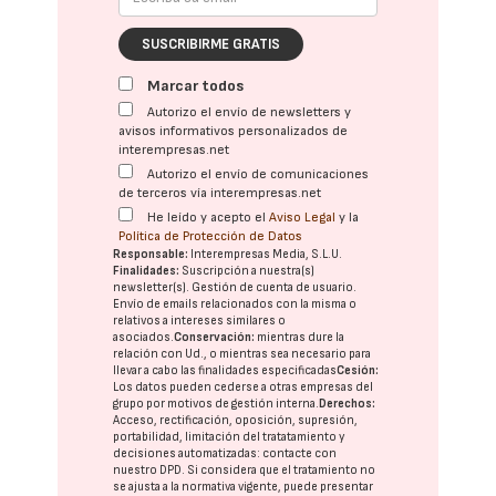
SUSCRIBIRME GRATIS
Marcar todos
Autorizo el envío de newsletters y
avisos informativos personalizados de
interempresas.net
Autorizo el envío de comunicaciones
de terceros vía interempresas.net
He leído y acepto el
Aviso Legal
y la
Política de Protección de Datos
Responsable:
Interempresas Media, S.L.U.
Finalidades:
Suscripción a nuestra(s)
newsletter(s). Gestión de cuenta de usuario.
Envío de emails relacionados con la misma o
relativos a intereses similares o
asociados.
Conservación:
mientras dure la
relación con Ud., o mientras sea necesario para
llevar a cabo las finalidades especificadas
Cesión:
Los datos pueden cederse a otras
empresas del
grupo
por motivos de gestión interna.
Derechos:
Acceso, rectificación, oposición, supresión,
portabilidad, limitación del tratatamiento y
decisiones automatizadas:
contacte con
nuestro DPD
. Si considera que el tratamiento no
se ajusta a la normativa vigente, puede presentar