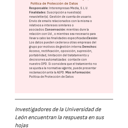
Política de Protección de Datos
Responsable:
Interempresas Media, S.L.U.
Finalidades:
Suscripción a nuestra(s)
newsletter(s). Gestión de cuenta de usuario.
Envío de emails relacionados con la misma o
relativos a intereses similares o
asociados.
Conservación:
mientras dure la
relación con Ud., o mientras sea necesario para
llevar a cabo las finalidades especificadas
Cesión:
Los datos pueden cederse a otras
empresas del
grupo
por motivos de gestión interna.
Derechos:
Acceso, rectificación, oposición, supresión,
portabilidad, limitación del tratatamiento y
decisiones automatizadas:
contacte con
nuestro DPD
. Si considera que el tratamiento no
se ajusta a la normativa vigente, puede presentar
reclamación ante la
AEPD
.
Más información:
Política de Protección de Datos
Investigadores de la Universidad de
León encuentran la respuesta en sus
hojas