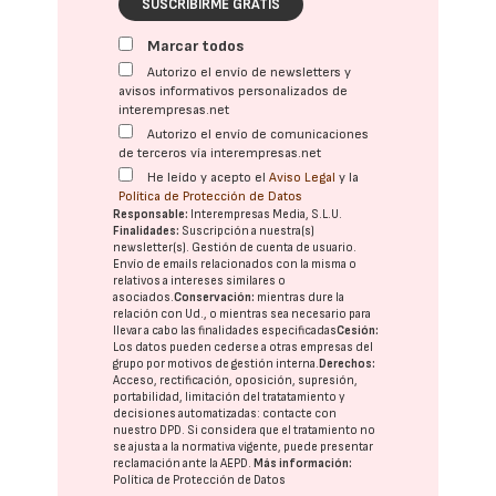
SUSCRIBIRME GRATIS
Marcar todos
Autorizo el envío de newsletters y
avisos informativos personalizados de
interempresas.net
Autorizo el envío de comunicaciones
de terceros vía interempresas.net
He leído y acepto el
Aviso Legal
y la
Política de Protección de Datos
Responsable:
Interempresas Media, S.L.U.
Finalidades:
Suscripción a nuestra(s)
newsletter(s). Gestión de cuenta de usuario.
Envío de emails relacionados con la misma o
relativos a intereses similares o
asociados.
Conservación:
mientras dure la
relación con Ud., o mientras sea necesario para
llevar a cabo las finalidades especificadas
Cesión:
Los datos pueden cederse a otras
empresas del
grupo
por motivos de gestión interna.
Derechos:
Acceso, rectificación, oposición, supresión,
portabilidad, limitación del tratatamiento y
decisiones automatizadas:
contacte con
nuestro DPD
. Si considera que el tratamiento no
se ajusta a la normativa vigente, puede presentar
reclamación ante la
AEPD
.
Más información:
Política de Protección de Datos