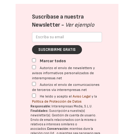
Suscríbase a nuestra
Newsletter -
Ver ejemplo
SUSCRIBIRME GRATIS
Marcar todos
Autorizo el envío de newsletters y
avisos informativos personalizados de
interempresas.net
Autorizo el envío de comunicaciones
de terceros vía interempresas.net
He leído y acepto el
Aviso Legal
y la
Política de Protección de Datos
Responsable:
Interempresas Media, S.L.U.
Finalidades:
Suscripción a nuestra(s)
newsletter(s). Gestión de cuenta de usuario.
Envío de emails relacionados con la misma o
relativos a intereses similares o
asociados.
Conservación:
mientras dure la
relación con Ud., o mientras sea necesario para