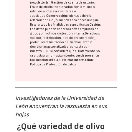
newsletter(s). Gestión de cuenta de usuario.
Envío de emails relacionados con la misma o
relativos a intereses similares o
asociados.
Conservación:
mientras dure la
relación con Ud., o mientras sea necesario para
llevar a cabo las finalidades especificadas
Cesión:
Los datos pueden cederse a otras
empresas del
grupo
por motivos de gestión interna.
Derechos:
Acceso, rectificación, oposición, supresión,
portabilidad, limitación del tratatamiento y
decisiones automatizadas:
contacte con
nuestro DPD
. Si considera que el tratamiento no
se ajusta a la normativa vigente, puede presentar
reclamación ante la
AEPD
.
Más información:
Política de Protección de Datos
Investigadores de la Universidad de
León encuentran la respuesta en sus
hojas
¿Qué variedad de olivo