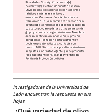
Finalidades:
Suscripción a nuestra(s)
newsletter(s). Gestión de cuenta de usuario.
Envío de emails relacionados con la misma o
relativos a intereses similares o
asociados.
Conservación:
mientras dure la
relación con Ud., o mientras sea necesario para
llevar a cabo las finalidades especificadas
Cesión:
Los datos pueden cederse a otras
empresas del
grupo
por motivos de gestión interna.
Derechos:
Acceso, rectificación, oposición, supresión,
portabilidad, limitación del tratatamiento y
decisiones automatizadas:
contacte con
nuestro DPD
. Si considera que el tratamiento no
se ajusta a la normativa vigente, puede presentar
reclamación ante la
AEPD
.
Más información:
Política de Protección de Datos
Investigadores de la Universidad de
León encuentran la respuesta en sus
hojas
¿Qué variedad de olivo