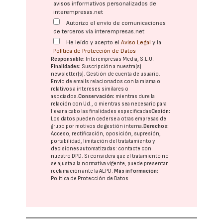
avisos informativos personalizados de
interempresas.net
Autorizo el envío de comunicaciones
de terceros vía interempresas.net
He leído y acepto el
Aviso Legal
y la
Política de Protección de Datos
Responsable:
Interempresas Media, S.L.U.
Finalidades:
Suscripción a nuestra(s)
newsletter(s). Gestión de cuenta de usuario.
Envío de emails relacionados con la misma o
relativos a intereses similares o
asociados.
Conservación:
mientras dure la
relación con Ud., o mientras sea necesario para
llevar a cabo las finalidades especificadas
Cesión:
Los datos pueden cederse a otras
empresas del
grupo
por motivos de gestión interna.
Derechos:
Acceso, rectificación, oposición, supresión,
portabilidad, limitación del tratatamiento y
decisiones automatizadas:
contacte con
nuestro DPD
. Si considera que el tratamiento no
se ajusta a la normativa vigente, puede presentar
reclamación ante la
AEPD
.
Más información:
Política de Protección de Datos