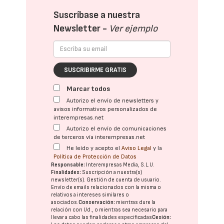
Suscríbase a nuestra
Newsletter -
Ver ejemplo
SUSCRIBIRME GRATIS
Marcar todos
Autorizo el envío de newsletters y
avisos informativos personalizados de
interempresas.net
Autorizo el envío de comunicaciones
de terceros vía interempresas.net
He leído y acepto el
Aviso Legal
y la
Política de Protección de Datos
Responsable:
Interempresas Media, S.L.U.
Finalidades:
Suscripción a nuestra(s)
newsletter(s). Gestión de cuenta de usuario.
Envío de emails relacionados con la misma o
relativos a intereses similares o
asociados.
Conservación:
mientras dure la
relación con Ud., o mientras sea necesario para
llevar a cabo las finalidades especificadas
Cesión: