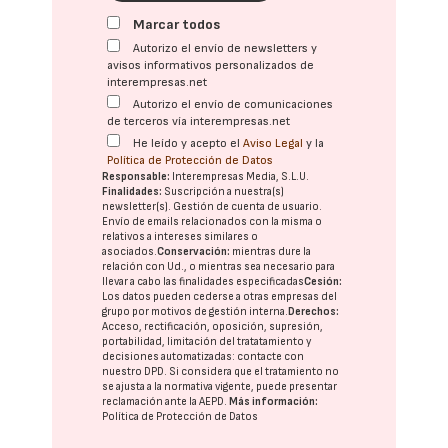
Marcar todos
Autorizo el envío de newsletters y
avisos informativos personalizados de
interempresas.net
Autorizo el envío de comunicaciones
de terceros vía interempresas.net
He leído y acepto el
Aviso Legal
y la
Política de Protección de Datos
Responsable:
Interempresas Media, S.L.U.
Finalidades:
Suscripción a nuestra(s)
newsletter(s). Gestión de cuenta de usuario.
Envío de emails relacionados con la misma o
relativos a intereses similares o
asociados.
Conservación:
mientras dure la
relación con Ud., o mientras sea necesario para
llevar a cabo las finalidades especificadas
Cesión:
Los datos pueden cederse a otras
empresas del
grupo
por motivos de gestión interna.
Derechos:
Acceso, rectificación, oposición, supresión,
portabilidad, limitación del tratatamiento y
decisiones automatizadas:
contacte con
nuestro DPD
. Si considera que el tratamiento no
se ajusta a la normativa vigente, puede presentar
reclamación ante la
AEPD
.
Más información:
Política de Protección de Datos