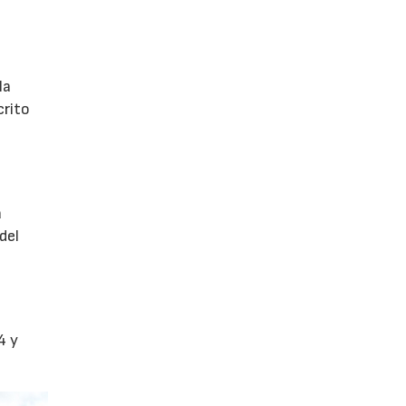
la
crito
a
del
4 y