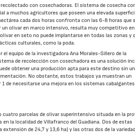
es recolectado con cosechadoras. El sistema de cosecha co
ial a muchos agricultores que poseen una elevada superfici
a hectárea cada dos horas confronta con las 6-8 horas que 
r un olivar en marco intensivo, resulta muy competitivo en
l olivar en seto no puede implantarse en todas las zonas y 
cticas culturales, como la poda.
r el equipo de la investigadora Ana Morales-Sillero de la
sistema de recolección con cosechadora es una solución inc
uede obtener una producción apta para este destino sin u
ermentación. No obstante, estos trabajos ya muestran un
er 1 de necesitarse una mejora en los sistemas cabalgantes
 cuatro parcelas de olivar superintensivo situada en la pro
en la localidad de Villafranco del Guadiana. Dos de estas
a extensión de 24,7 y 13,6 ha) y las otras dos de la varieda