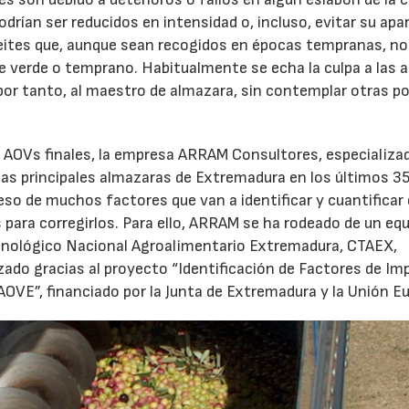
rían ser reducidos en intensidad o, incluso, evitar su apa
 aceites que, aunque sean recogidos en épocas tempranas, no
te verde o temprano. Habitualmente se echa la culpa a las a
por tanto, al maestro de almazara, sin contemplar otras po
os AOVs finales, la empresa ARRAM Consultores, especializad
 las principales almazaras de Extremadura en los últimos 3
peso de muchos factores que van a identificar y cuantificar
 para corregirlos. Para ello, ARRAM se ha rodeado de un eq
ecnológico Nacional Agroalimentario Extremadura, CTAEX,
izado gracias al proyecto “Identificación de Factores de I
 AOVE”, financiado por la Junta de Extremadura y la Unión E