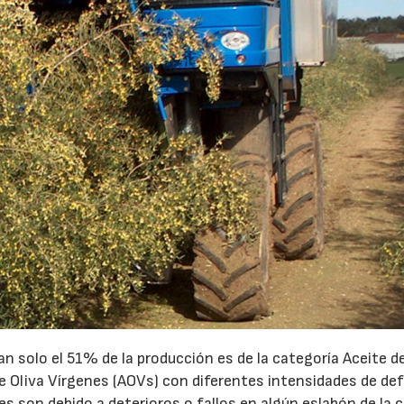
n solo el 51% de la producción es de la categoría Aceite de
de Oliva Vírgenes (AOVs) con diferentes intensidades de de
es son debido a deterioros o fallos en algún eslabón de la 