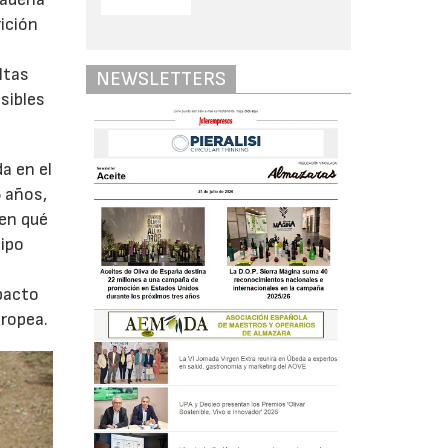
rición
ltas
NEWSLETTERS
sibles
a en el
5 años,
 en qué
uipo
mpacto
uropea.