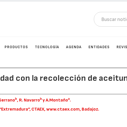
PRODUCTOS
TECNOLOGÍA
AGENDA
ENTIDADES
REVI
idad con la recolección de aceitu
b
b
a
. Serrano
, R. Navarro
y A.Montaño
.
 “Extremadura”, CTAEX, www.ctaex.com, Badajoz.