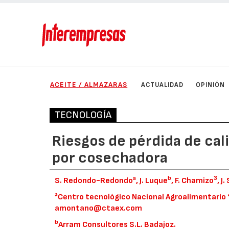
ACEITE / ALMAZARAS
ACTUALIDAD
OPINIÓN
TECNOLOGÍA
Riesgos de pérdida de cal
por cosechadora
a
b
3
S. Redondo-Redondo
, J. Luque
, F. Chamizo
, J
a
Centro tecnológico Nacional Agroalimentario
amontano@ctaex.com
b
Arram Consultores S.L. Badajoz.