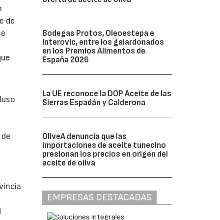
n
e de
se
Bodegas Protos, Oleoestepa e
Interovic, entre los galardonados
en los Premios Alimentos de
que
España 2026
La UE reconoce la DOP Aceite de las
luso
Sierras Espadán y Calderona
n
 de
OliveA denuncia que las
importaciones de aceite tunecino
presionan los precios en origen del
aceite de oliva
vincia
EMPRESAS DESTACADAS
d