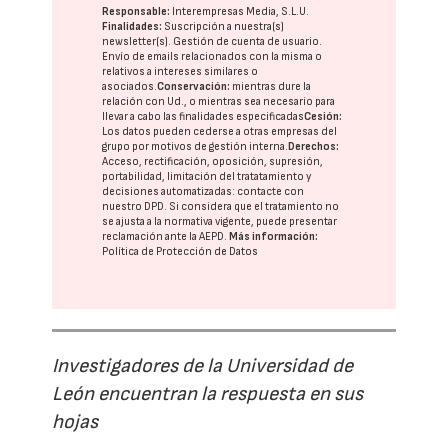
Responsable:
Interempresas Media, S.L.U.
Finalidades:
Suscripción a nuestra(s)
newsletter(s). Gestión de cuenta de usuario.
Envío de emails relacionados con la misma o
relativos a intereses similares o
asociados.
Conservación:
mientras dure la
relación con Ud., o mientras sea necesario para
llevar a cabo las finalidades especificadas
Cesión:
Los datos pueden cederse a otras
empresas del
grupo
por motivos de gestión interna.
Derechos:
Acceso, rectificación, oposición, supresión,
portabilidad, limitación del tratatamiento y
decisiones automatizadas:
contacte con
nuestro DPD
. Si considera que el tratamiento no
se ajusta a la normativa vigente, puede presentar
reclamación ante la
AEPD
.
Más información:
Política de Protección de Datos
Investigadores de la Universidad de
León encuentran la respuesta en sus
hojas