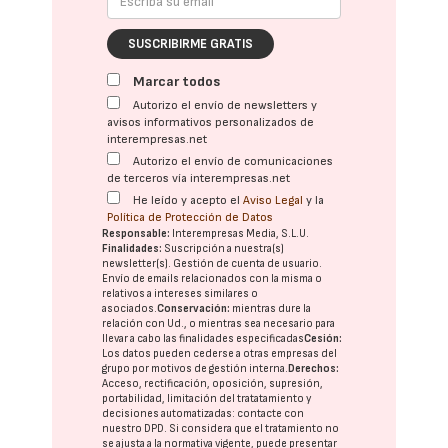
SUSCRIBIRME GRATIS
Marcar todos
Autorizo el envío de newsletters y
avisos informativos personalizados de
interempresas.net
Autorizo el envío de comunicaciones
de terceros vía interempresas.net
He leído y acepto el
Aviso Legal
y la
Política de Protección de Datos
Responsable:
Interempresas Media, S.L.U.
Finalidades:
Suscripción a nuestra(s)
newsletter(s). Gestión de cuenta de usuario.
Envío de emails relacionados con la misma o
relativos a intereses similares o
asociados.
Conservación:
mientras dure la
relación con Ud., o mientras sea necesario para
llevar a cabo las finalidades especificadas
Cesión:
Los datos pueden cederse a otras
empresas del
grupo
por motivos de gestión interna.
Derechos:
Acceso, rectificación, oposición, supresión,
portabilidad, limitación del tratatamiento y
decisiones automatizadas:
contacte con
nuestro DPD
. Si considera que el tratamiento no
se ajusta a la normativa vigente, puede presentar