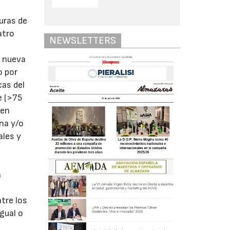
uras de
atro
NEWSLETTERS
a nueva
o por
cas del
e (>75
 en
ina y/o
ales y
a
n
ntre los
gual o