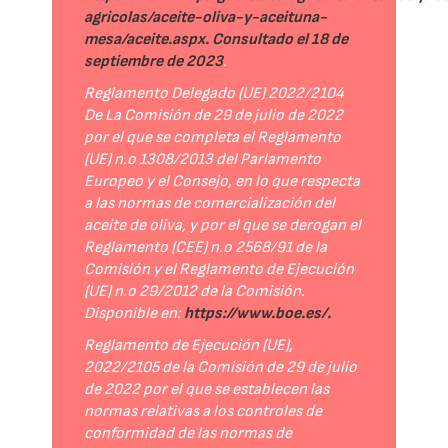
agricolas/aceite-oliva-y-aceituna-
mesa/aceite.aspx. Consultado el 18 de
septiembre de 2023
.
Reglamento Delegado (UE) 2022/2104
De La Comisión de 29 de julio de 2022
por el que se completa el Reglamento
(UE) n.o 1308/2013 del Parlamento
Europeo y el Consejo, en lo que respecta
a las normas de comercialización del
aceite de oliva, y por el que se derogan el
Reglamento (CEE) n.o 2568/91 de la
Comisión y el Reglamento de Ejecución
(UE) n.o 29/2012 de la Comisión.
Disponible en:
https://www.boe.es/.
Reglamento de Ejecución (UE),
2022/2105 de la Comisión de 29 de julio
de 2022 por el que se establecen las
normas relativas a los controles de
conformidad de las normas de