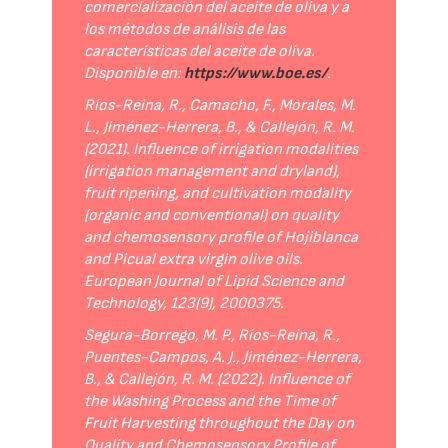
comercialización del aceite de oliva y a
los métodos de análisis de las
características del aceite de oliva.
Disponible en:
https://www.boe.es/
.
Ríos-Reina, R., Camacho, F., Morales, M.
L., Jiménez-Herrera, B., & Callejón, R. M.
(2021). Influence of irrigation modalities
(irrigation management and dryland),
fruit ripening, and cultivation modality
(organic and conventional) on quality
and chemosensory profile of Hojiblanca
and Picual extra virgin olive oils.
European Journal of Lipid Science and
Technology, 123(9), 2000375.
Segura-Borrego, M. P., Ríos-Reina, R.,
Puentes-Campos, A. J., Jiménez-Herrera,
B., & Callejón, R. M. (2022). Influence of
the Washing Process and the Time of
Fruit Harvesting throughout the Day on
Quality and Chemosensory Profile of