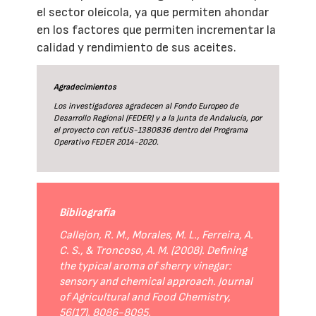
el sector oleícola, ya que permiten ahondar
en los factores que permiten incrementar la
calidad y rendimiento de sus aceites.
Agradecimientos
Los investigadores agradecen al Fondo Europeo de
Desarrollo Regional (FEDER) y a la Junta de Andalucía, por
el proyecto con ref.US-1380836 dentro del Programa
Operativo FEDER 2014-2020.
Bibliografía
Callejon, R. M., Morales, M. L., Ferreira, A.
C. S., & Troncoso, A. M. (2008). Defining
the typical aroma of sherry vinegar:
sensory and chemical approach. Journal
of Agricultural and Food Chemistry,
56(17), 8086-8095.