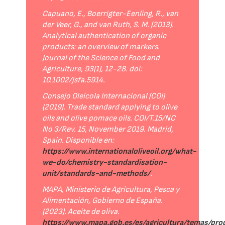
Capuano, E., Boerrigter-Eenling, R., van
der Veer, G., and van Ruth, S. M. (2013).
Analytical authentication of organic
products: an overview of markers.
Journal of the Science of Food and
Agriculture, 93(1), 12-28. doi:
10.1002/jsfa.5914.
Consejo Oleícola Internacional (COI)
(2019). Trade standard applying to olive
oils and olive pomace oils. COI/T.15/NC
No 3/Rev. 15, November 2019. Madrid,
Spain. Disponible en:
https://www.internationaloliveoil.org/what-
we-do/chemistry-standardisation-
unit/standards-and-methods/
.
MAPA, Ministerio de Agricultura, Pesca y
Alimentación, Gobierno de España.
(2023). Aceite de oliva.
https://www.mapa.gob.es/es/agricultura/temas/pro