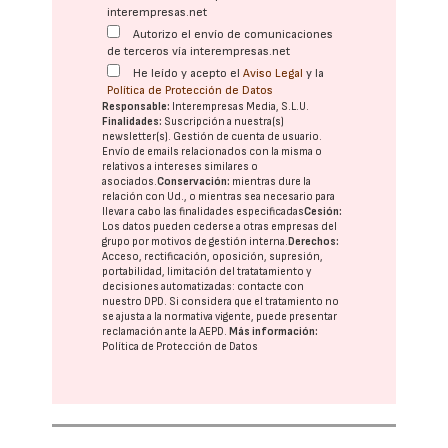
interempresas.net
Autorizo el envío de comunicaciones
de terceros vía interempresas.net
He leído y acepto el
Aviso Legal
y la
Política de Protección de Datos
Responsable:
Interempresas Media, S.L.U.
Finalidades:
Suscripción a nuestra(s)
newsletter(s). Gestión de cuenta de usuario.
Envío de emails relacionados con la misma o
relativos a intereses similares o
asociados.
Conservación:
mientras dure la
relación con Ud., o mientras sea necesario para
llevar a cabo las finalidades especificadas
Cesión:
Los datos pueden cederse a otras
empresas del
grupo
por motivos de gestión interna.
Derechos:
Acceso, rectificación, oposición, supresión,
portabilidad, limitación del tratatamiento y
decisiones automatizadas:
contacte con
nuestro DPD
. Si considera que el tratamiento no
se ajusta a la normativa vigente, puede presentar
reclamación ante la
AEPD
.
Más información:
Política de Protección de Datos