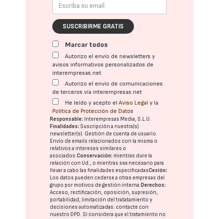
SUSCRIBIRME GRATIS
Marcar todos
Autorizo el envío de newsletters y
avisos informativos personalizados de
interempresas.net
Autorizo el envío de comunicaciones
de terceros vía interempresas.net
He leído y acepto el
Aviso Legal
y la
Política de Protección de Datos
Responsable:
Interempresas Media, S.L.U.
Finalidades:
Suscripción a nuestra(s)
newsletter(s). Gestión de cuenta de usuario.
Envío de emails relacionados con la misma o
relativos a intereses similares o
asociados.
Conservación:
mientras dure la
relación con Ud., o mientras sea necesario para
llevar a cabo las finalidades especificadas
Cesión:
Los datos pueden cederse a otras
empresas del
grupo
por motivos de gestión interna.
Derechos:
Acceso, rectificación, oposición, supresión,
portabilidad, limitación del tratatamiento y
decisiones automatizadas:
contacte con
nuestro DPD
. Si considera que el tratamiento no