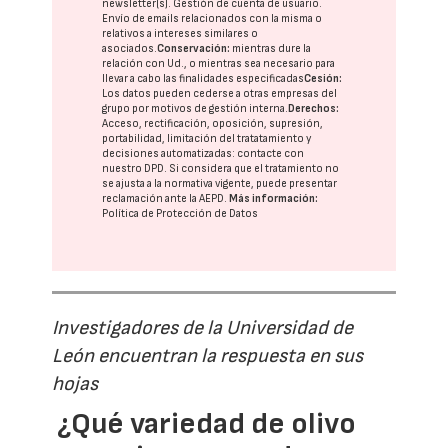
newsletter(s). Gestión de cuenta de usuario.
Envío de emails relacionados con la misma o
relativos a intereses similares o
asociados.
Conservación:
mientras dure la
relación con Ud., o mientras sea necesario para
llevar a cabo las finalidades especificadas
Cesión:
Los datos pueden cederse a otras
empresas del
grupo
por motivos de gestión interna.
Derechos:
Acceso, rectificación, oposición, supresión,
portabilidad, limitación del tratatamiento y
decisiones automatizadas:
contacte con
nuestro DPD
. Si considera que el tratamiento no
se ajusta a la normativa vigente, puede presentar
reclamación ante la
AEPD
.
Más información:
Política de Protección de Datos
Investigadores de la Universidad de
León encuentran la respuesta en sus
hojas
¿Qué variedad de olivo