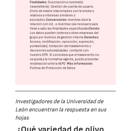
Finalidades:
Suscripción a nuestra(s)
newsletter(s). Gestión de cuenta de usuario.
Envío de emails relacionados con la misma o
relativos a intereses similares o
asociados.
Conservación:
mientras dure la
relación con Ud., o mientras sea necesario para
llevar a cabo las finalidades especificadas
Cesión:
Los datos pueden cederse a otras
empresas del
grupo
por motivos de gestión interna.
Derechos:
Acceso, rectificación, oposición, supresión,
portabilidad, limitación del tratatamiento y
decisiones automatizadas:
contacte con
nuestro DPD
. Si considera que el tratamiento no
se ajusta a la normativa vigente, puede presentar
reclamación ante la
AEPD
.
Más información:
Política de Protección de Datos
Investigadores de la Universidad de
León encuentran la respuesta en sus
hojas
¿Qué variedad de olivo