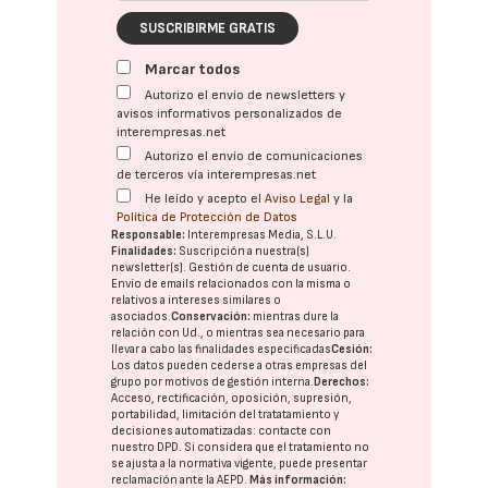
SUSCRIBIRME GRATIS
Marcar todos
Autorizo el envío de newsletters y
avisos informativos personalizados de
interempresas.net
Autorizo el envío de comunicaciones
de terceros vía interempresas.net
He leído y acepto el
Aviso Legal
y la
Política de Protección de Datos
Responsable:
Interempresas Media, S.L.U.
Finalidades:
Suscripción a nuestra(s)
newsletter(s). Gestión de cuenta de usuario.
Envío de emails relacionados con la misma o
relativos a intereses similares o
asociados.
Conservación:
mientras dure la
relación con Ud., o mientras sea necesario para
llevar a cabo las finalidades especificadas
Cesión:
Los datos pueden cederse a otras
empresas del
grupo
por motivos de gestión interna.
Derechos:
Acceso, rectificación, oposición, supresión,
portabilidad, limitación del tratatamiento y
decisiones automatizadas:
contacte con
nuestro DPD
. Si considera que el tratamiento no
se ajusta a la normativa vigente, puede presentar
reclamación ante la
AEPD
.
Más información: