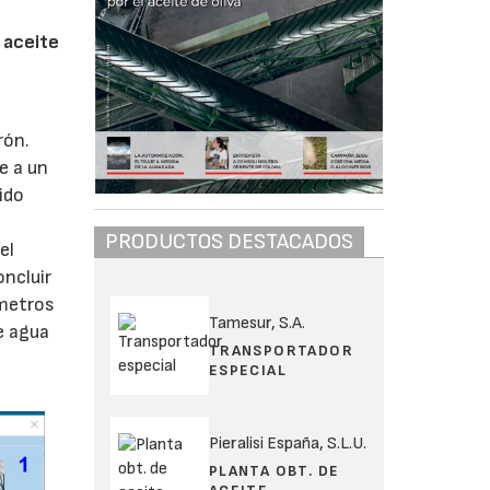
e aceite
rón.
e a un
ido
PRODUCTOS DESTACADOS
el
oncluir
ámetros
Tamesur, S.A.
e agua
TRANSPORTADOR
ESPECIAL
Pieralisi España, S.L.U.
PLANTA OBT. DE