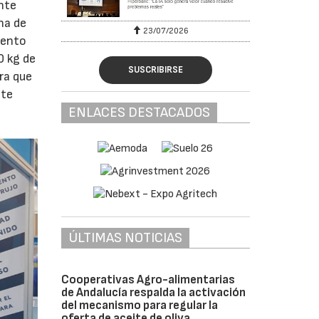
ante
na de
23/07/2026
iento
0 kg de
SUSCRIBIRSE
ra que
ste
ENLACES DESTACADOS
ÚLTIMAS NOTICIAS
Cooperativas Agro-alimentarias
de Andalucía respalda la activación
del mecanismo para regular la
oferta de aceite de oliva