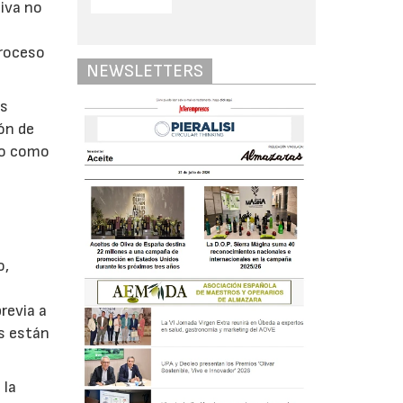
liva no
n
proceso
NEWSLETTERS
as
ón de
to como
o,
revia a
os están
 la