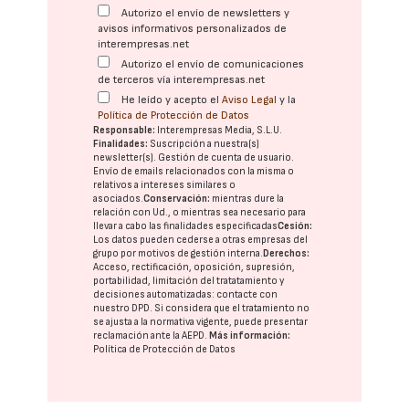
Autorizo el envío de newsletters y
avisos informativos personalizados de
interempresas.net
Autorizo el envío de comunicaciones
de terceros vía interempresas.net
He leído y acepto el
Aviso Legal
y la
Política de Protección de Datos
Responsable:
Interempresas Media, S.L.U.
Finalidades:
Suscripción a nuestra(s)
newsletter(s). Gestión de cuenta de usuario.
Envío de emails relacionados con la misma o
relativos a intereses similares o
asociados.
Conservación:
mientras dure la
relación con Ud., o mientras sea necesario para
llevar a cabo las finalidades especificadas
Cesión:
Los datos pueden cederse a otras
empresas del
grupo
por motivos de gestión interna.
Derechos:
Acceso, rectificación, oposición, supresión,
portabilidad, limitación del tratatamiento y
decisiones automatizadas:
contacte con
nuestro DPD
. Si considera que el tratamiento no
se ajusta a la normativa vigente, puede presentar
reclamación ante la
AEPD
.
Más información:
Política de Protección de Datos