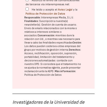
Autorizo el envío de comunicaciones
de terceros vía interempresas.net
He leído y acepto el
Aviso Legal
y la
Política de Protección de Datos
Responsable:
Interempresas Media, S.L.U.
Finalidades:
Suscripción a nuestra(s)
newsletter(s). Gestión de cuenta de usuario.
Envío de emails relacionados con la misma o
relativos a intereses similares o
asociados.
Conservación:
mientras dure la
relación con Ud., o mientras sea necesario para
llevar a cabo las finalidades especificadas
Cesión:
Los datos pueden cederse a otras
empresas del
grupo
por motivos de gestión interna.
Derechos:
Acceso, rectificación, oposición, supresión,
portabilidad, limitación del tratatamiento y
decisiones automatizadas:
contacte con
nuestro DPD
. Si considera que el tratamiento no
se ajusta a la normativa vigente, puede presentar
reclamación ante la
AEPD
.
Más información:
Política de Protección de Datos
Investigadores de la Universidad de