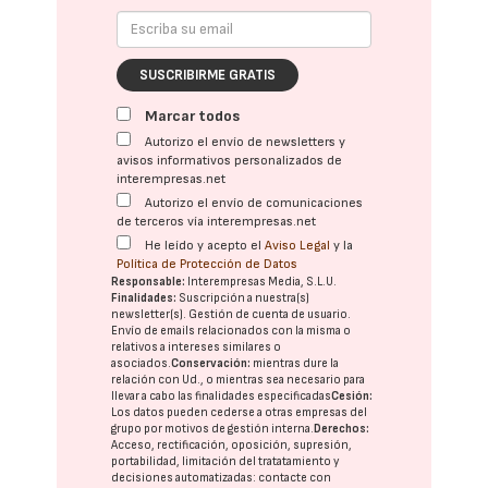
SUSCRIBIRME GRATIS
Marcar todos
Autorizo el envío de newsletters y
avisos informativos personalizados de
interempresas.net
Autorizo el envío de comunicaciones
de terceros vía interempresas.net
He leído y acepto el
Aviso Legal
y la
Política de Protección de Datos
Responsable:
Interempresas Media, S.L.U.
Finalidades:
Suscripción a nuestra(s)
newsletter(s). Gestión de cuenta de usuario.
Envío de emails relacionados con la misma o
relativos a intereses similares o
asociados.
Conservación:
mientras dure la
relación con Ud., o mientras sea necesario para
llevar a cabo las finalidades especificadas
Cesión:
Los datos pueden cederse a otras
empresas del
grupo
por motivos de gestión interna.
Derechos:
Acceso, rectificación, oposición, supresión,
portabilidad, limitación del tratatamiento y
decisiones automatizadas:
contacte con