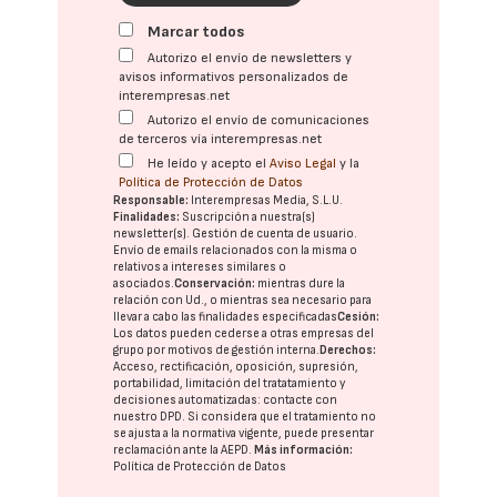
Marcar todos
Autorizo el envío de newsletters y
avisos informativos personalizados de
interempresas.net
Autorizo el envío de comunicaciones
de terceros vía interempresas.net
He leído y acepto el
Aviso Legal
y la
Política de Protección de Datos
Responsable:
Interempresas Media, S.L.U.
Finalidades:
Suscripción a nuestra(s)
newsletter(s). Gestión de cuenta de usuario.
Envío de emails relacionados con la misma o
relativos a intereses similares o
asociados.
Conservación:
mientras dure la
relación con Ud., o mientras sea necesario para
llevar a cabo las finalidades especificadas
Cesión:
Los datos pueden cederse a otras
empresas del
grupo
por motivos de gestión interna.
Derechos:
Acceso, rectificación, oposición, supresión,
portabilidad, limitación del tratatamiento y
decisiones automatizadas:
contacte con
nuestro DPD
. Si considera que el tratamiento no
se ajusta a la normativa vigente, puede presentar
reclamación ante la
AEPD
.
Más información:
Política de Protección de Datos