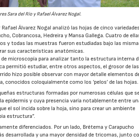
es Sara del Río y Rafael Álvarez Nogal.
or Rafael Álvarez Nogal analizó las hojas de cinco variedade
ucho, Cobrancosa, Hedreira y Mansa Gallega. Cuatro de ella
os y todas las muestras fueron estudiadas bajo las mism
rar sus características anatómicas.
 de microscopía para analizar tanto la estructura interna d
a permitió estudiar, entre otros aspectos, el grosor de las
rrido hizo posible observar con mayor detalle elementos d
a, conocidos coloquialmente como los ‘pelos’ de las hojas.
equeñas estructuras formadas por numerosas células que s
la epidermis y cuya presencia varía notablemente entre u
ue el sol incida sobre la hoja, sino para crear un ambiente
pia estructura”.
aramente diferenciados. Por un lado, Brétema y Carapucho
s desarrollada y una mayor densidad de tricomas, junto c