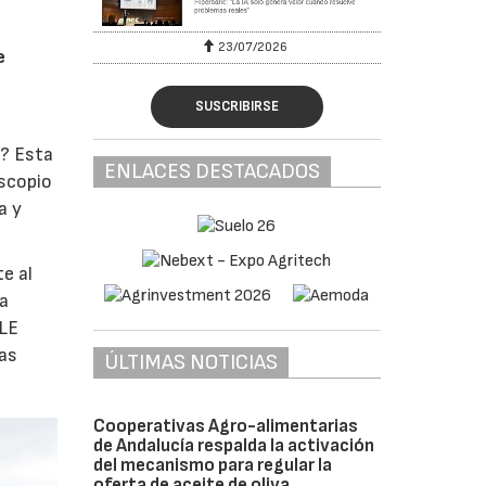
23/07/2026
e
SUSCRIBIRSE
o? Esta
ENLACES DESTACADOS
oscopio
a y
e al
la
ULE
las
ÚLTIMAS NOTICIAS
Cooperativas Agro-alimentarias
de Andalucía respalda la activación
del mecanismo para regular la
oferta de aceite de oliva