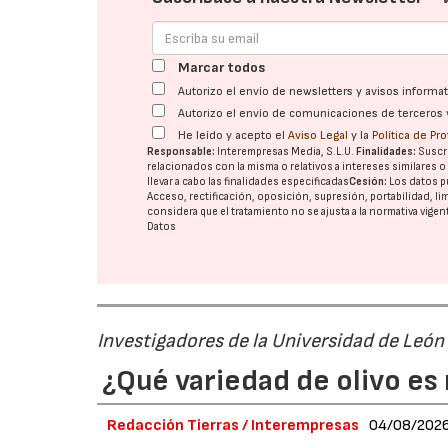
Marcar todos
Autorizo el envío de newsletters y avisos inform
Autorizo el envío de comunicaciones de terceros 
He leído y acepto el
Aviso Legal
y la
Política de Pr
Responsable:
Interempresas Media, S.L.U.
Finalidades:
Suscri
relacionados con la misma o relativos a intereses similares 
llevar a cabo las finalidades especificadas
Cesión:
Los datos p
Acceso, rectificación, oposición, supresión, portabilidad, l
considera que el tratamiento no se ajusta a la normativa vige
Datos
Investigadores de la Universidad de León
¿Qué variedad de olivo es 
Redacción Tierras / Interempresas
04/08/202