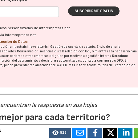
SUSCRIBIRME GRATIS
ativos personalizados de interempresas.net
vía interempresas.net
otección de Datos
pción a nuestra(s) newsletter(s). Gestión de cuenta de usuario. Envío de emails
o asociados.
Conservación:
mientras dure la relación con Ud., o mientras sea necesario para
ueden cederse a otras
empresas del grupo
por motivos de gestión interna.
Derechos:
imitación del tratatamiento y decisiones automatizadas:
contacte con nuestro DPD
. Si
nte, puede presentar reclamación ante la
AEPD
.
Más información:
Política de Protección de
 encuentran la respuesta en sus hojas
mejor para cada territorio?
6
525