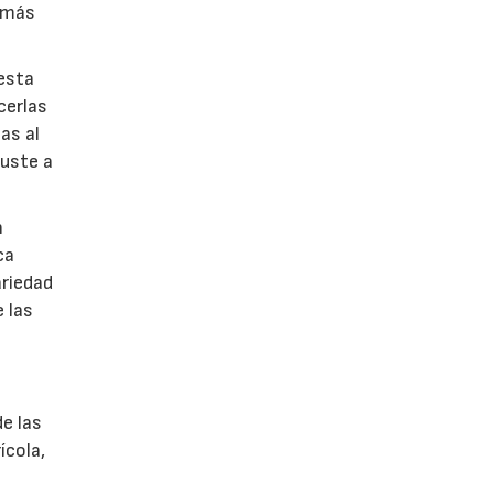
s más
esta
cerlas
as al
juste a
n
ca
ariedad
e las
de las
ícola,